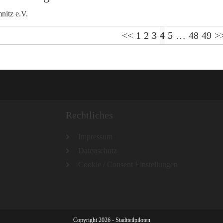
itz e.V.
<<
1
2
3
4
5
…
48
49
>
Rechtliches
Impressum
Datenschutz
Cookie / Consent Einstellungen
Copyright 2026 - Stadtteilpiloten