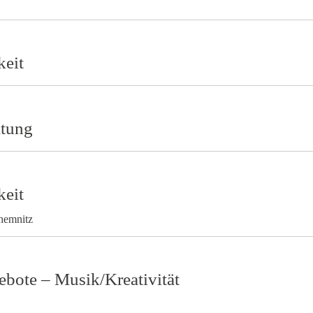
keit
atung
keit
emnitz
ebote – Musik/Kreativität