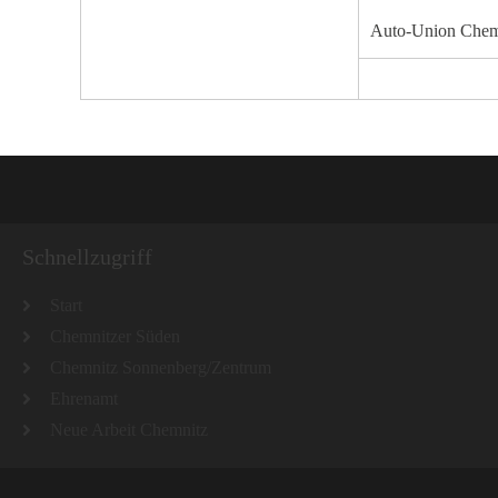
Auto-Union Chemn
Schnellzugriff
Start
Chemnitzer Süden
Chemnitz Sonnenberg/Zentrum
Ehrenamt
Neue Arbeit Chemnitz