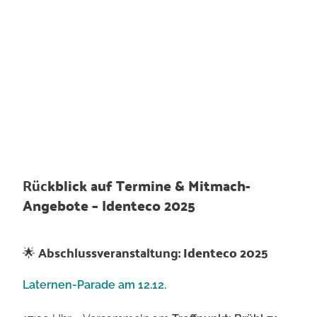
Vime
o
imm
er
ents
perre
n
Rüc
kblick auf
Termine & Mitmach-
Angebote – Identeco 2025
🌟 Abschlussveranstaltung:
Identeco 2025
Laternen-Parade am 12.12.