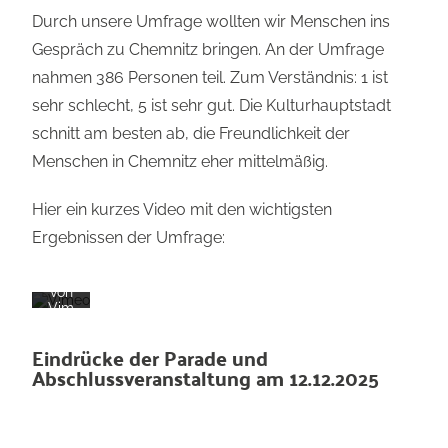
Mit
dem
Durch unsere Umfrage wollten wir Menschen ins
Lad
Gespräch zu Chemnitz bringen. An der Umfrage
en
des
nahmen 386 Personen teil. Zum Verständnis: 1 ist
Vide
os
sehr schlecht, 5 ist sehr gut. Die Kulturhauptstadt
akze
ptier
schnitt am besten ab, die Freundlichkeit der
en
Menschen in Chemnitz eher mittelmäßig.
Sie
die
Dat
Hier ein kurzes Video mit den wichtigsten
ens
chut
Ergebnissen der Umfrage:
zerk
läru
ng
von
Vim
eo.
Meh
Eindrücke der Parade und
r
Abschlussveranstaltung am 12.12.2025
erfa
hren
Video
laden