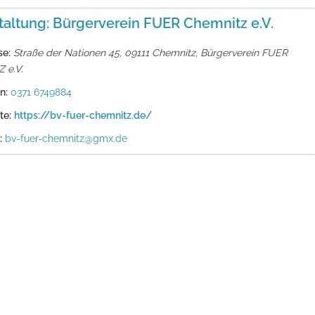
taltung: Bürgerverein FUER Chemnitz e.V.
se:
Straße der Nationen 45, 09111 Chemnitz
,
Bürgerverein FUER
 e.V.
n:
0371 6749884
te:
https://bv-fuer-chemnitz.de/
:
bv-fuer-chemnitz@gmx.de