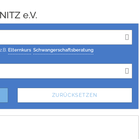
ITZ e.V.
z.B.
Elternkurs
Schwangerschaftsberatung