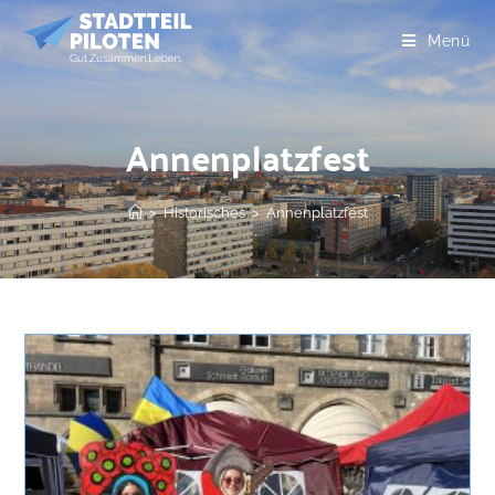
Menü
Annenplatzfest
>
Historisches
>
Annenplatzfest