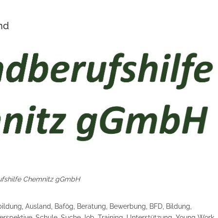
nd
fshilfe Chemnitz gGmbH
sbildung, Ausland, Bafög, Beratung, Bewerbung, BFD, Bildung,
Perspektive, Schule, Suche Job, Training, Unterstützung, Young Work,