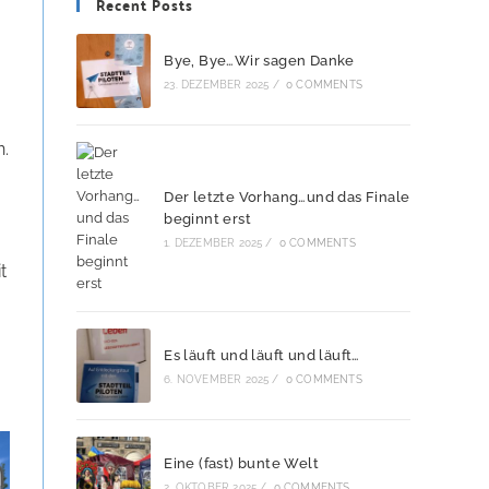
Recent Posts
Bye, Bye…Wir sagen Danke
23. DEZEMBER 2025
/
0 COMMENTS
n.
Der letzte Vorhang…und das Finale
beginnt erst
1. DEZEMBER 2025
/
0 COMMENTS
t
Es läuft und läuft und läuft…
6. NOVEMBER 2025
/
0 COMMENTS
Eine (fast) bunte Welt
2. OKTOBER 2025
/
0 COMMENTS