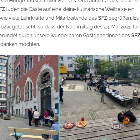
 jede Menge Tauschartikel von uns. Und auch für das leibliche
FZ
luden die Gäste auf eine kleine kulinarische Weltreise ein.
ie viele Lehrkräfte und Mitarbeitende des
SFZ
begrüßen. Es
 bzw. getauscht, so dass der Nachmittag des 23. Mai 2025 für
gerundet durch unsere wunderbaren Gastgeber:innen des
SF
bedanken möchten.