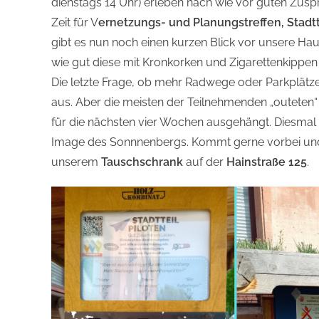
dienstags 14 Uhr) erleben nach wie vor guten Zusp
Zeit für V
ernetzungs- und Planungstreffen, Stad
gibt es nun noch einen kurzen Blick vor unsere Ha
wie gut diese mit Kronkorken und Zigarettenkippen 
Die letzte Frage, ob mehr Radwege oder Parkplät
aus. Aber die meisten der Teilnehmenden „outeten“
für die nächsten vier Wochen ausgehängt. Diesmal dre
Image des Sonnnenbergs. Kommt gerne vorbei und s
unserem
Tauschschrank
auf der
Hainstraße 125
.