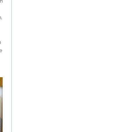
ch
h,
n
e