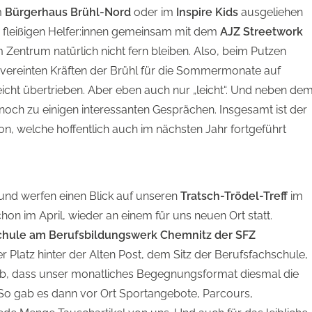
m
Bürgerhaus Brühl-Nord
oder im
Inspire Kids
ausgeliehen
e fleißigen Helfer:innen gemeinsam mit dem
AJZ Streetwork
 Zentrum natürlich nicht fern bleiben. Also, beim Putzen
 vereinten Kräften der Brühl für die Sommermonate auf
 leicht übertrieben. Aber eben auch nur „leicht“. Und neben de
ch zu einigen interessanten Gesprächen. Insgesamt ist der
ion, welche hoffentlich auch im nächsten Jahr fortgeführt
und werfen einen Blick auf unseren
Tratsch-Trödel-Treff
im
hon im April, wieder an einem für uns neuen Ort statt.
chule am Berufsbildungswerk Chemnitz der SFZ
 Platz hinter der Alten Post, dem Sitz der Berufsfachschule,
ch ab, dass unser monatliches Begegnungsformat diesmal die
. So gab es dann vor Ort Sportangebote, Parcours,