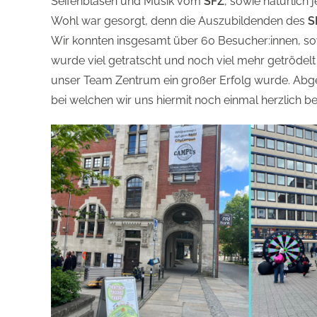
Seifenblasen und Musik vom
SFZ
, sowie natürlich
Wohl war gesorgt, denn die Auszubildenden des
S
Wir konnten insgesamt über 60 Besucher:innen, sow
wurde viel getratscht und noch viel mehr getrödelt
unser Team Zentrum ein großer Erfolg wurde. Ab
bei welchen wir uns hiermit noch einmal herzlich 