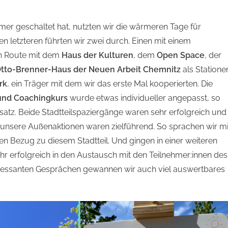
er geschaltet hat, nutzten wir die wärmeren Tage für
en letzteren führten wir zwei durch. Einen mit einem
en Route mit dem
Haus der Kulturen
, dem
Open Space
, der
tto-Brenner-Haus
der Neuen Arbeit Chemnitz
als Statione
rk
, ein Träger mit dem wir das erste Mal kooperierten. Die
und Coachingkurs
wurde etwas individueller angepasst, so
atz. Beide Stadtteilspaziergänge waren sehr erfolgreich und
nsere Außenaktionen waren zielführend. So sprachen wir mi
en Bezug zu diesem Stadtteil. Und gingen in einer weiteren
ehr erfolgreich in den Austausch mit den Teilnehmer:innen des
teressanten Gesprächen gewannen wir auch viel auswertbares