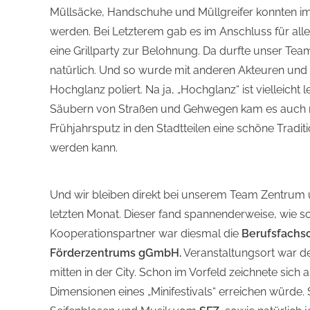
Müllsäcke, Handschuhe und Müllgreifer konnten i
werden. Bei Letzterem gab es im Anschluss für all
eine Grillparty zur Belohnung. Da durfte unser Team
natürlich. Und so wurde mit anderen Akteuren und
Hochglanz poliert. Na ja, „Hochglanz“ ist vielleicht
Säubern von Straßen und Gehwegen kam es auch no
Frühjahrsputz in den Stadtteilen eine schöne Tradit
werden kann.
Und wir bleiben direkt bei unserem Team Zentrum 
letzten Monat. Dieser fand spannenderweise, wie sc
Kooperationspartner war diesmal die
Berufsfachs
Förderzentrums gGmbH
.
Veranstaltungsort war der
mitten in der City. Schon im Vorfeld zeichnete si
Dimensionen eines „Minifestivals“ erreichen würde