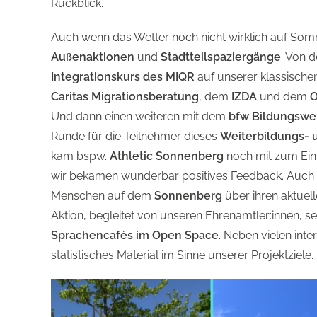
Rückblick.
Auch wenn das Wetter noch nicht wirklich auf Somm
Außenaktionen
und
Stadtteilspaziergänge
. Von d
Integrationskurs des MIQR
auf unserer klassisch
C
aritas
Migrationsberatung
, dem
IZDA
und dem
O
Und dann einen weiteren mit dem
bfw Bildungswe
Runde für die Teilnehmer dieses
Weiterbildungs- 
kam bspw.
Athletic Sonnenberg
noch mit zum Eins
wir bekamen wunderbar positives Feedback. Auch u
Menschen auf dem
Sonnenberg
über ihren aktuell
Aktion, begleitet von unseren Ehrenamtler:innen, s
Sprachencafès im Open Space
. Neben vielen in
statistisches Material im Sinne unserer Projektziele.